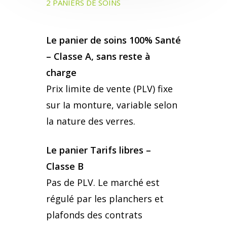
2 PANIERS DE SOINS
Assurance Habitation
Assurance Santé à l’é
Bien choisir votre ass
auto
Le panier de soins 100% Santé
Assurance Maintien d
Mutuelles pour les se
– Classe A, sans reste à
revenus
Bien choisir votre ass
Mutuelles pour TNS
charge
moto
Assurance Obsèques
Prix limite de vente (PLV) fixe
100% Santé
Choisir vos Indemnité
sur Ia monture, variable selon
Assurance de Prêt
Journalières
la nature des verres.
Assurance Retraite
Choisir votre assuran
Mutuelle Santé
Le panier Tarifs libres –
habitation
Classe B
Mutuelle Santé à l’étr
Choisir votre assuranc
Pas de PLV. Le marché est
Choisir votre assuran
régulé par les planchers et
retraite
plafonds des contrats