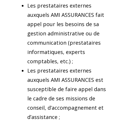
Les prestataires externes
auxquels AMI ASSURANCES fait
appel pour les besoins de sa
gestion administrative ou de
communication (prestataires
informatiques, experts
comptables, etc.) ;
Les prestataires externes
auxquels AMI ASSURANCES est
susceptible de faire appel dans
le cadre de ses missions de
Devis Assurances
conseil, d’accompagnement et
Guide Mutuelle S
d’assistance ;
Assurance Auto
Assurance Pratiq
Assurance Moto
Mutuelles pour les je