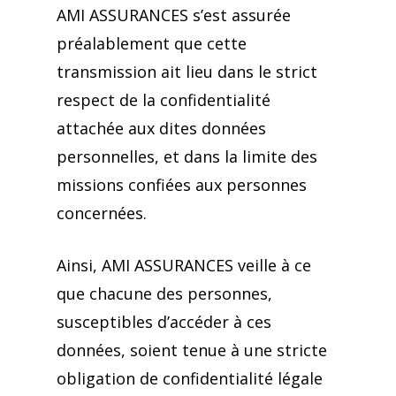
AMI ASSURANCES s’est assurée
Assurance Habitation
Assurance Santé à l’é
Bien choisir votre ass
préalablement que cette
auto
transmission ait lieu dans le strict
Assurance Maintien d
Mutuelles pour les se
respect de la confidentialité
revenus
Bien choisir votre ass
Mutuelles pour TNS
attachée aux dites données
moto
Assurance Obsèques
100% Santé
personnelles, et dans la limite des
Choisir vos Indemnité
Assurance de Prêt
missions confiées aux personnes
Journalières
concernées.
Assurance Retraite
Choisir votre assuran
Mutuelle Santé
Ainsi, AMI ASSURANCES veille à ce
habitation
que chacune des personnes,
Mutuelle Santé à l’étr
Choisir votre assuranc
susceptibles d’accéder à ces
Choisir votre assuran
données, soient tenue à une stricte
retraite
obligation de confidentialité légale