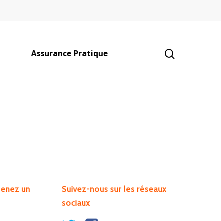
é
Assurance Pratique
About Salient
enez un
Suivez-nous sur les réseaux
The Castle
sociaux
Unit 345