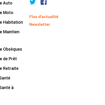
2500 Castle Dr
e Auto
Manhattan, NY
ce Moto
Flux d'actualité
e Habitation
T:
+216 (0)40 3629 4753
Newsletter
E:
hello@themenectar.com
e Maintien
ce Obsèques
e de Prêt
e Retraite
 Santé
Santé à