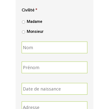
Civilité
*
Madame
Monsieur
Nom
Nom
*
Prénom
Date
de
Format
naissance
*
Adresse
de
Adresse
*