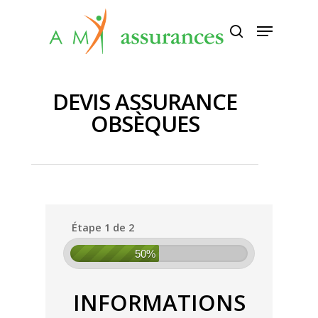
Appuyez sur Entrée pour rechercher
ou sur ESC pour fermer
DEVIS ASSURANCE
OBSÈQUES
Étape 1 de 2
50%
INFORMATIONS