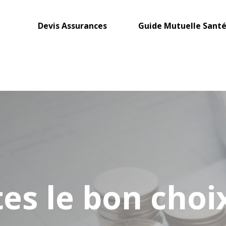
Devis Assurances
Guide Mutuelle Sant
tes le bon choi