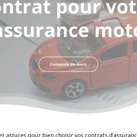
ntrat pour vo
assurance mot
Demande de devis
 ou sur ESC pour fermer
et astuces pour bien choisir vos contrats d’assuran