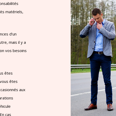
nsabilités
âts matériels,
ences d’un
tre, mais il y a
lon vos besoins
ous êtes
 vous êtes
ccasionnés aux
arations
hicule
 En cas