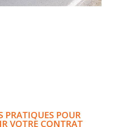
About Salient
The Castle
Unit 345
2500 Castle Dr
Manhattan, NY
T:
+216 (0)40 3629 4753
E:
hello@themenectar.com
S
PRATIQUES
POUR
IR
VOTRE
CONTRAT