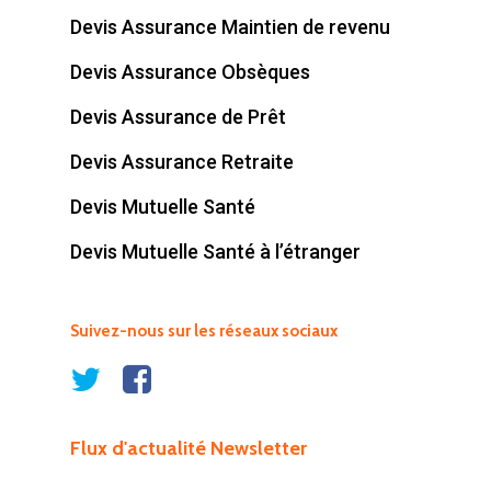
Journalières
Devis Assurance Maintien de revenu
Assurance Retraite
Choisir votre assuran
Devis Assurance Obsèques
Mutuelle Santé
habitation
Devis Assurance de Prêt
Mutuelle Santé à l’étr
Choisir votre assuranc
Devis Assurance Retraite
Choisir votre assuran
Devis Mutuelle Santé
retraite
Devis Mutuelle Santé à l’étranger
Choisir votre garantie
obsèques
Suivez-nous sur les réseaux sociaux
Flux d'actualité Newsletter